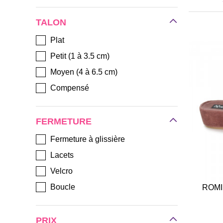
PODOLINE
TALON
PODOWELL
ROHDE
Plat
ROMIKA - WESTLAND - JOSEF
Petit (1 à 3.5 cm)
SEIBEL
Moyen (4 à 6.5 cm)
RONDINAUD
Compensé
SEMELFLEX
SHEPHERD
FERMETURE
SOLIDUS
Fermeture à glissière
VAROMED
Lacets
Velcro
Boucle
ROMI
PRIX