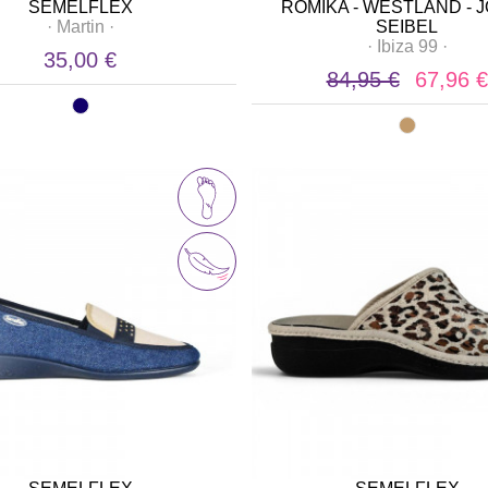
SEMELFLEX
ROMIKA - WESTLAND - 
·
Martin
·
SEIBEL
·
Ibiza 99
·
35,00 €
84,95 €
67,96 €