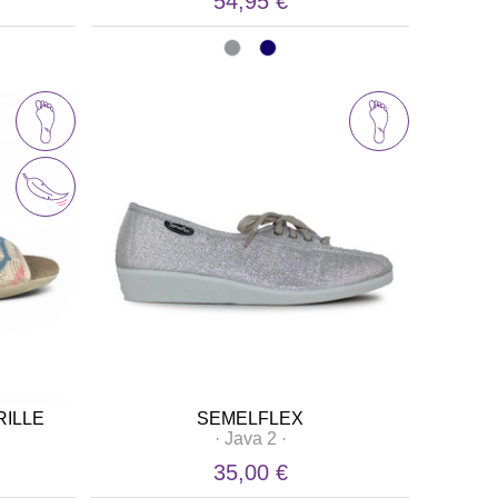
54,95 €
RILLE
SEMELFLEX
·
Java 2
·
35,00 €