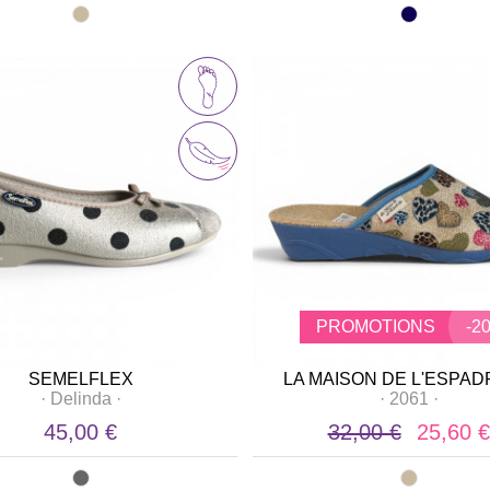
PROMOTIONS
-2
SEMELFLEX
LA MAISON DE L'ESPAD
·
Delinda
·
·
2061
·
45,00 €
32,00 €
25,60 €