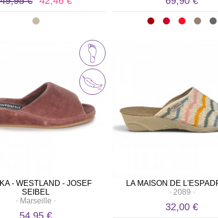
49,95 €
42,46 €
69,90 €
KA - WESTLAND - JOSEF
LA MAISON DE L'ESPAD
SEIBEL
·
2089
·
·
Marseille
·
32,00 €
54,95 €