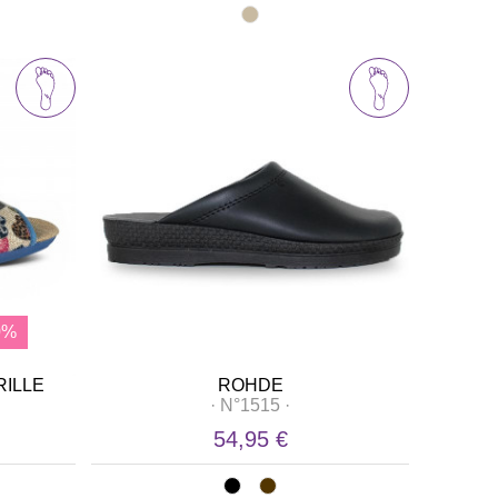
0%
RILLE
ROHDE
·
N°1515
·
54,95 €