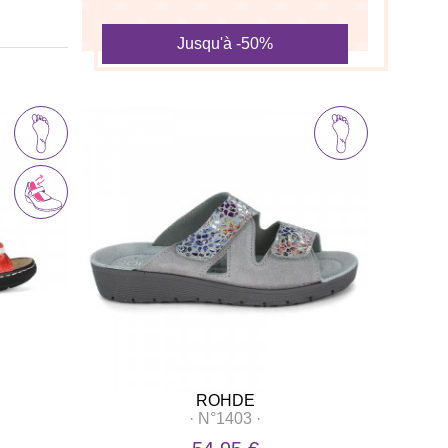
Jusqu'à -50%
ROHDE
·
N°1403
·