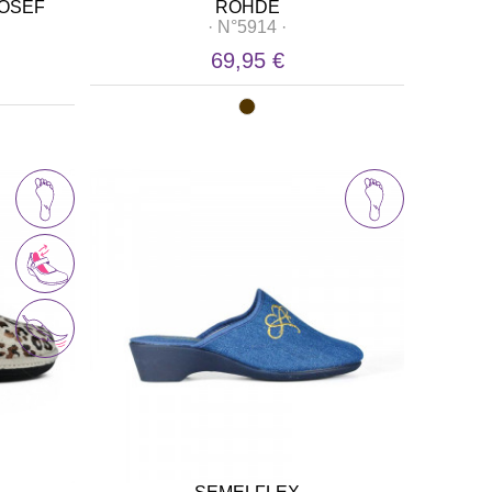
JOSEF
ROHDE
·
N°5914
·
69,95 €