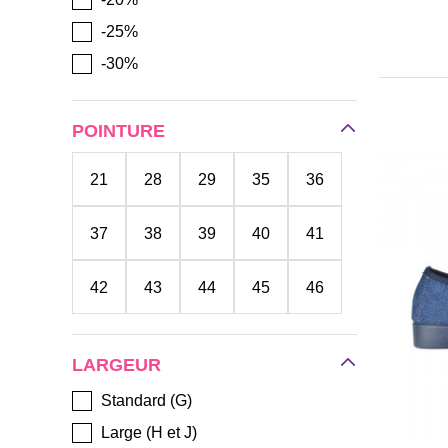
-25%
-30%
POINTURE
21
28
29
35
36
37
38
39
40
41
42
43
44
45
46
47
48
49
50
LARGEUR
Standard (G)
Large (H et J)