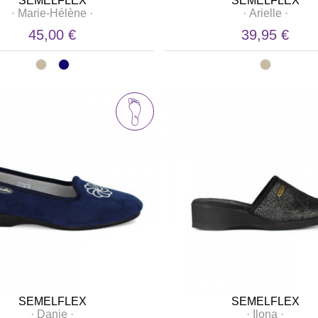
SEMELFLEX
SEMELFLEX
·
Marie-Hélène
·
·
Arielle
·
45,00 €
39,95 €
SEMELFLEX
SEMELFLEX
·
Danie
·
·
Ilona
·