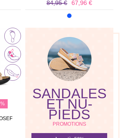
84,95 €
67,96 €
SANDALES
ET NU-
5%
PIEDS
JOSEF
PROMOTIONS