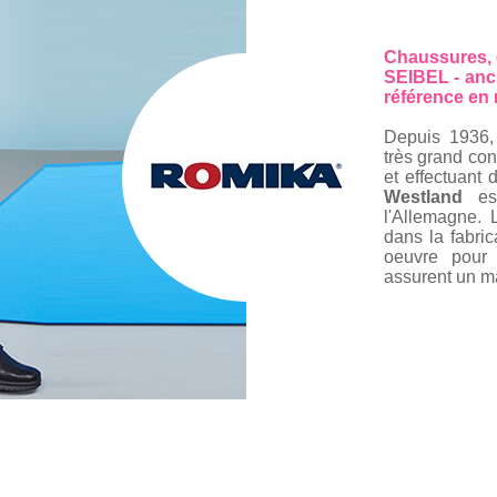
Chaussures,
SEIBEL - a
nc
référence en 
Depuis 1936,
très grand con
et effectuant 
Westland
est
l'Allemagne. L
dans la fabri
oeuvre pou
assurent un ma