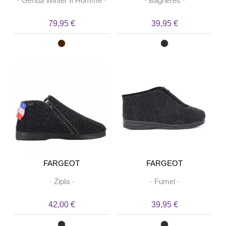
·
Genua Winter II Homme
·
·
Bagneres
·
79,95 €
39,95 €
FARGEOT
FARGEOT
·
Zipla
·
·
Fumel
·
42,00 €
39,95 €