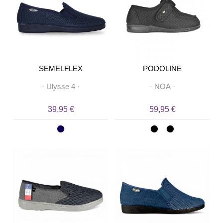
SEMELFLEX
PODOLINE
·
Ulysse 4
·
·
NOA
·
39,95 €
59,95 €