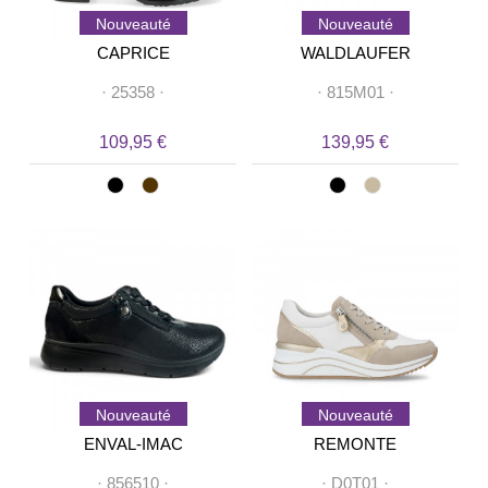
Nouveauté
Nouveauté
CAPRICE
WALDLAUFER
·
25358
·
·
815M01
·
109,95 €
139,95 €
Nouveauté
Nouveauté
ENVAL-IMAC
REMONTE
·
856510
·
·
D0T01
·