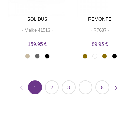
SOLIDUS
REMONTE
·
Maike 41513
·
·
R7637
·
159,95 €
89,95 €
1
2
3
...
8