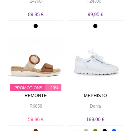
·
24708
·
·
24300
·
89,95 €
99,95 €
PROMOTIONS
-20%
REMONTE
MEPHISTO
·
R6858
·
·
Donia
·
59,96 €
199,00 €