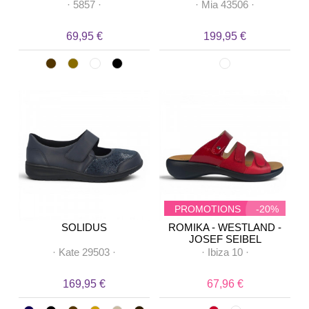
·
5857
·
·
Mia 43506
·
69,95 €
199,95 €
PROMOTIONS
-20%
SOLIDUS
ROMIKA - WESTLAND -
JOSEF SEIBEL
·
Kate 29503
·
·
Ibiza 10
·
169,95 €
67,96 €