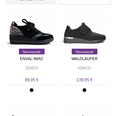
Nouveauté
Nouveauté
ENVAL-IMAC
WALDLAUFER
·
205870
·
·
626K32
·
89,95 €
139,95 €