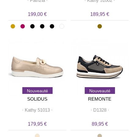
·
Patrizia
·
·
Kathy 51002
·
199,00 €
189,95 €
Nouveauté
Nouveauté
SOLIDUS
REMONTE
·
Kathy 51013
·
·
D1328
·
179,95 €
89,95 €