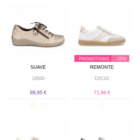
PROMOTIONS
-20%
SUAVE
REMONTE
·
18500
·
·
D2C01
·
89,95 €
71,96 €