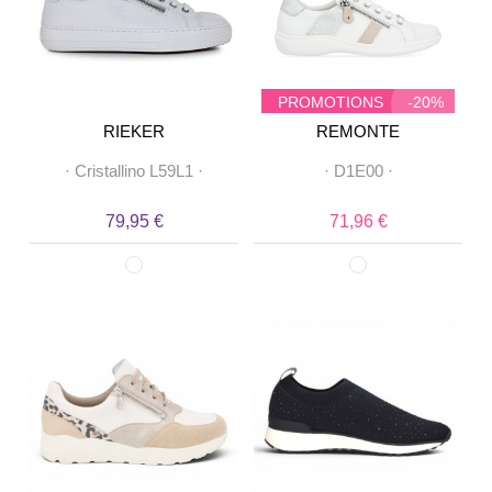
PROMOTIONS
-20%
RIEKER
REMONTE
·
Cristallino L59L1
·
·
D1E00
·
79,95 €
71,96 €