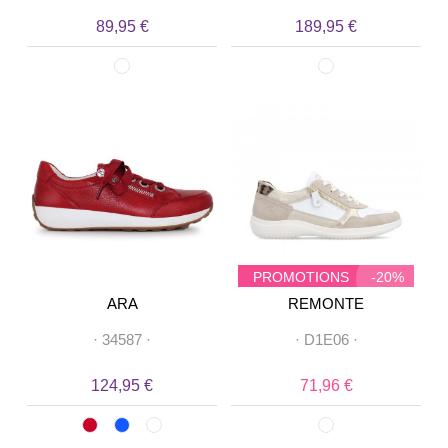
89,95 €
189,95 €
PROMOTIONS
-20%
ARA
REMONTE
·
34587
·
·
D1E06
·
124,95 €
71,96 €