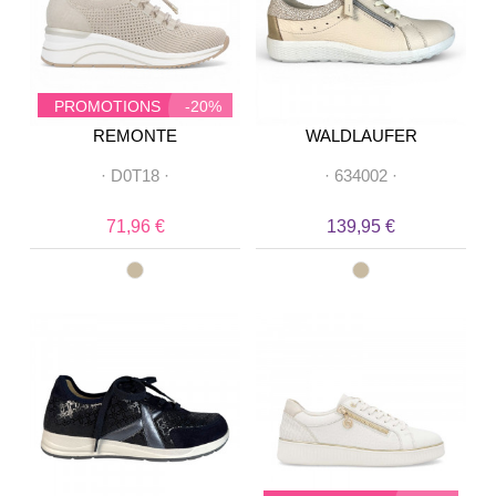
PROMOTIONS
-20%
REMONTE
WALDLAUFER
·
D0T18
·
·
634002
·
71,96 €
139,95 €