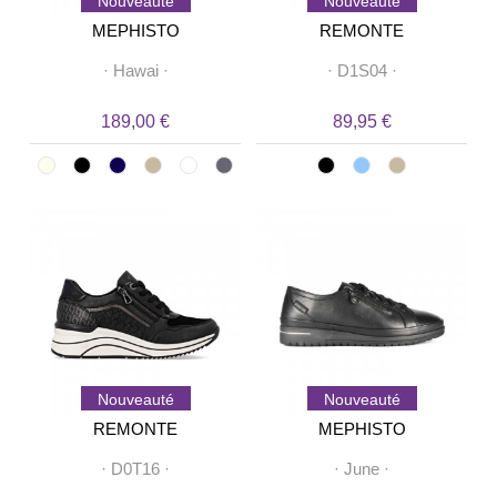
Nouveauté
Nouveauté
MEPHISTO
REMONTE
·
Hawai
·
·
D1S04
·
189,00 €
89,95 €
Nouveauté
Nouveauté
REMONTE
MEPHISTO
·
D0T16
·
·
June
·