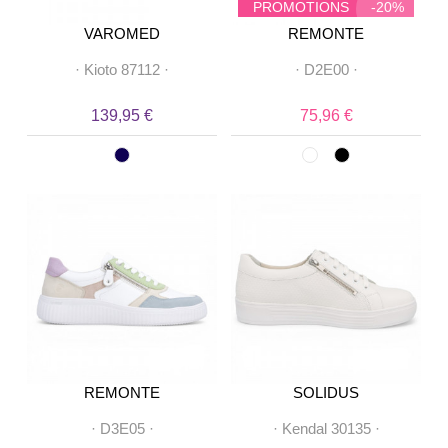
PROMOTIONS
-20%
VAROMED
REMONTE
·
Kioto 87112
·
·
D2E00
·
139,95 €
75,96 €
REMONTE
SOLIDUS
·
D3E05
·
·
Kendal 30135
·