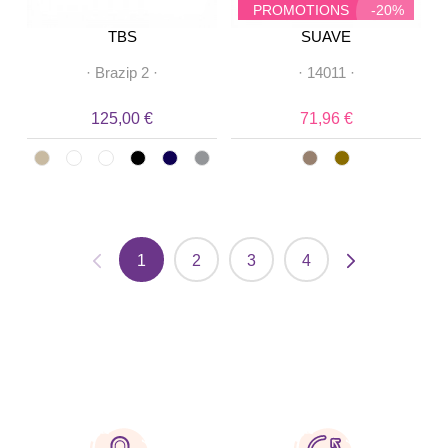
PROMOTIONS
-20%
TBS
SUAVE
·
Brazip 2
·
·
14011
·
125,00 €
71,96 €
1
2
3
4