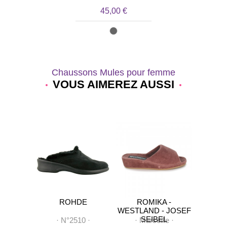
45,00 €
45,00 €
Chaussons Mules pour femme
VOUS AIMEREZ AUSSI
SEMELFLEX
·
Delinda
·
45,00 €
LEX
ROHDE
ROMIKA -
F
WESTLAND - JOSEF
SEIBEL
tes
·
·
N°2510
·
·
Marseille
·
·
M