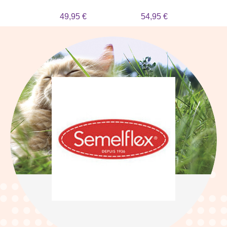
 €
49,95 €
54,95 €
2