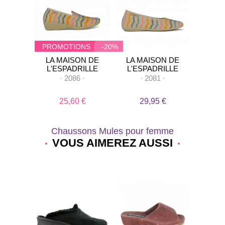
PROMOTIONS
-20%
PROM
ON DE
LA MAISON DE
LA MAISON DE
LA M
RILLE
L'ESPADRILLE
L'ESPADRILLE
L'ES
·
·
2086
·
·
2081
·
·
 €
25,60 €
29,95 €
2
Chaussons Mules pour femme
VOUS AIMEREZ AUSSI