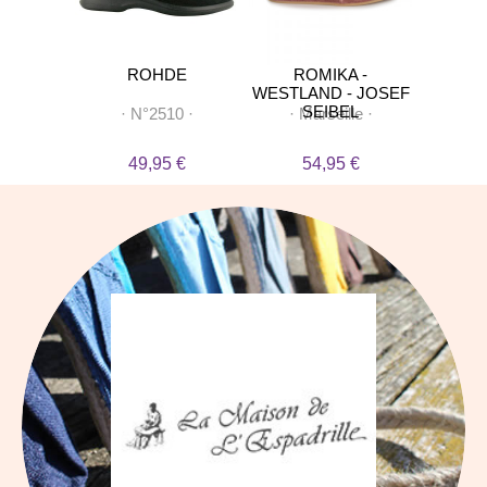
LEX
ROHDE
ROMIKA -
F
WESTLAND - JOSEF
SEIBEL
tes
·
·
N°2510
·
·
Marseille
·
·
M
 €
49,95 €
54,95 €
2