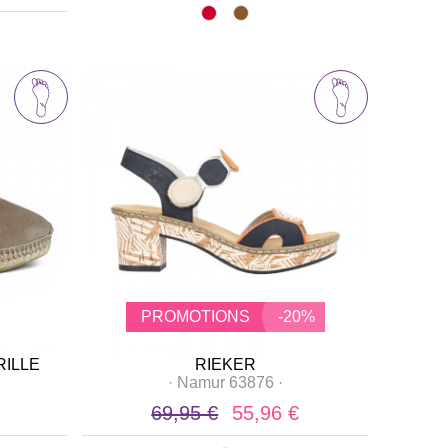
PROMOTIONS
-20%
RILLE
RIEKER
·
Namur 63876
·
69,95 €
55,96 €