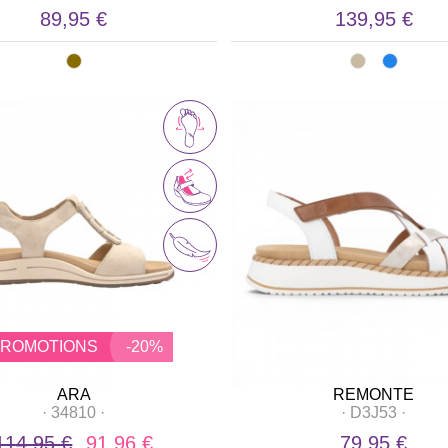
89,95 €
139,95 €
PROMOTIONS
-20%
ARA
REMONTE
·
34810
·
·
D3J53
·
114,95 €
91,96 €
79,95 €