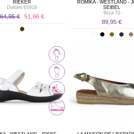
RIEKER
ROMIKA - WESTLAND - 
·
Dollaro 65918
·
SEIBEL
·
Ibiza 70
·
64,95 €
51,96 €
89,95 €