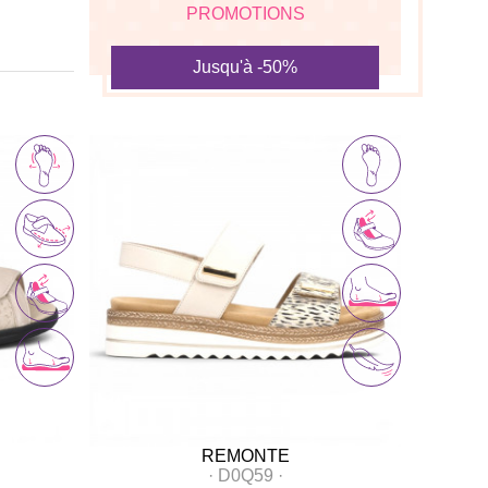
PROMOTIONS
Jusqu'à -50%
REMONTE
·
D0Q59
·