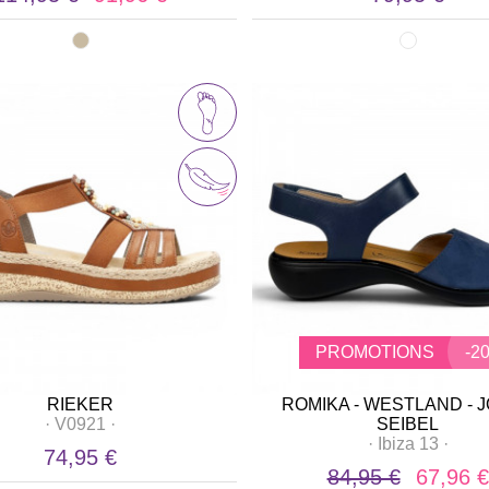
PROMOTIONS
-2
RIEKER
ROMIKA - WESTLAND - 
·
V0921
·
SEIBEL
·
Ibiza 13
·
74,95 €
84,95 €
67,96 €