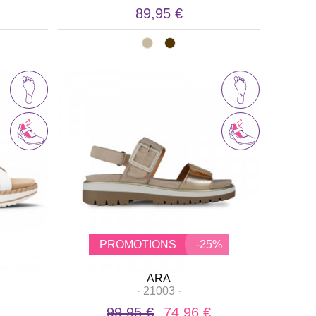
89,95 €
PROMOTIONS
-25%
ARA
·
21003
·
99,95 €
74,96 €