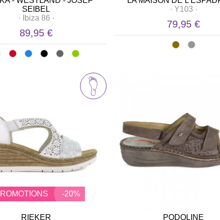
KA - WESTLAND - JOSEF
LA MAISON DE L'ESPAD
SEIBEL
·
Y103
·
·
Ibiza 86
·
79,95 €
89,95 €
PROMOTIONS
-20%
RIEKER
PODOLINE