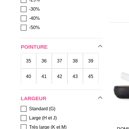
-30%
-40%
-50%
POINTURE
35
36
37
38
39
40
41
42
43
45
LARGEUR
Standard (G)
Large (H et J)
Très large (K et M)