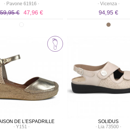
·
Pavone 61916
·
·
Vicenza
·
59,95 €
47,96 €
94,95 €
AISON DE L'ESPADRILLE
SOLIDUS
·
Y151
·
·
Lia 73500
·