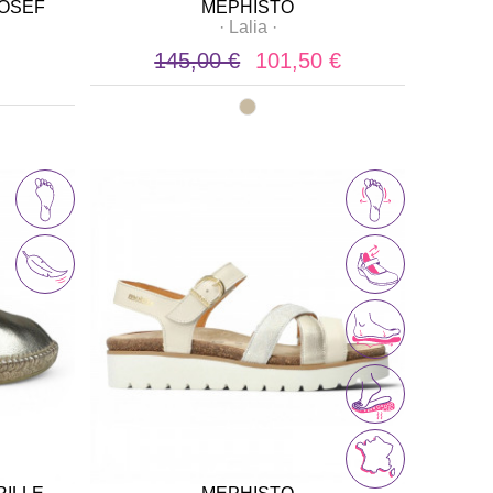
JOSEF
MEPHISTO
·
Lalia
·
145,00 €
101,50 €