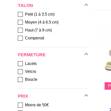
TALON
MEPHISTO
PODOLINE
Petit (1 à 3.5 cm)
PULMAN
Moyen (4 à 6.5 cm)
REMONTE
Haut (7 à 9 cm)
RIEKER
Compensé
ROHDE
ROMIKA - WESTLAND - JOSEF
FERMETURE
SEIBEL
Lacets
SABATINI
Velcro
SEMELFLEX
Boucle
SOLIDUS
SUAVE
PRIX
VAROMED
WALDLAUFER
Moins de 50€