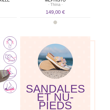
RILLE
MEPHISTO
·
Thina
·
149,00 €
SANDALES
ET NU-
PIEDS