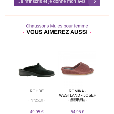
Je m'inscris et je donne mon avis
Chaussons Mules pour femme
VOUS AIMEREZ AUSSI
LEX
ROHDE
ROMIKA -
F
WESTLAND - JOSEF
SEIBEL
tes
·
·
N°2510
·
·
Marseille
·
·
M
 €
49,95 €
54,95 €
2