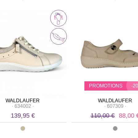
PROMOTIONS
-2
WALDLAUFER
WALDLAUFER
·
634002
·
·
607309
·
139,95 €
110,00 €
88,00 