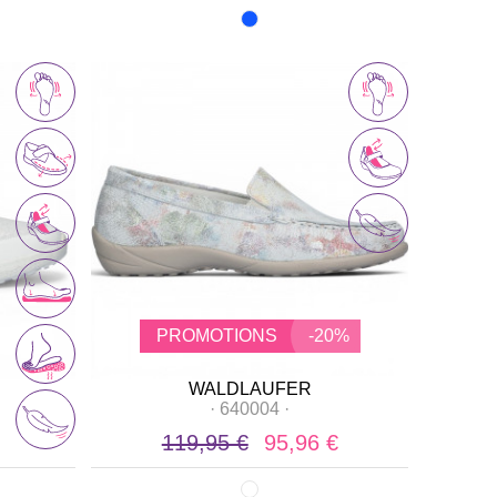
PROMOTIONS
-20%
WALDLAUFER
·
640004
·
119,95 €
95,96 €