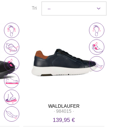
Tri
WALDLAUFER
·
984015
·
139,95 €