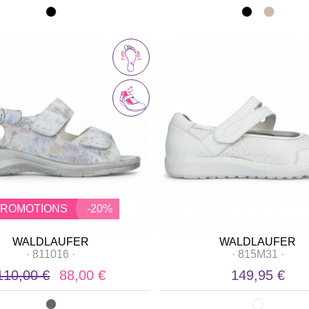
PROMOTIONS
-20%
WALDLAUFER
WALDLAUFER
·
811016
·
·
815M31
·
110,00 €
88,00 €
149,95 €