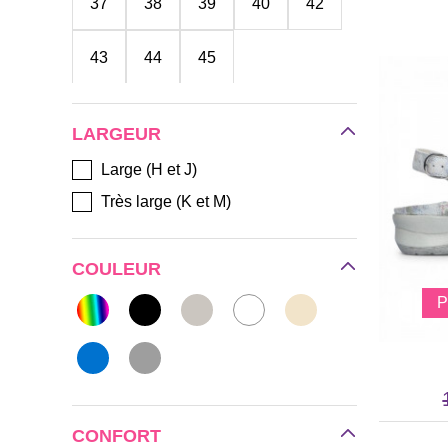
37
38
39
40
42
43
44
45
LARGEUR
Large (H et J)
Très large (K et M)
COULEUR
CONFORT