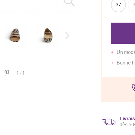
37
Un modèl
Bonne ha
Livrai
dès 50