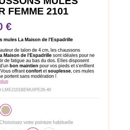
USSONS MULES
R FEMME 2101
0 €
s mules
La Maison de l'Espadrille
auteur de talon de 4 cm, les chaussons
a Maison de l'Espadrille
sont idéales pour ne
ir de fatigue au bas du dos. Elles disposent
 d'un
bon maintien
pour vos pieds et s'enfilent
 Vous offrant
confort
et
souplesse
, ces mules
 se portent sans modération !
plus
N-LME2101BEMUIPE26-40
Choisissez votre pointure habituelle