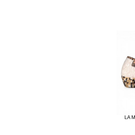
SOLDES
-20%
ADRILLE
LA MAISON DE L'ESPADRILLE
LA 
·
2095
·
32,00 €
25,60 €