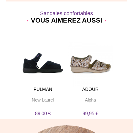
Sandales confortables
VOUS AIMEREZ AUSSI
STO
PULMAN
ADOUR
e
·
·
New Laurel
·
·
Alpha
·
·
Sand
 €
89,00 €
99,95 €
8