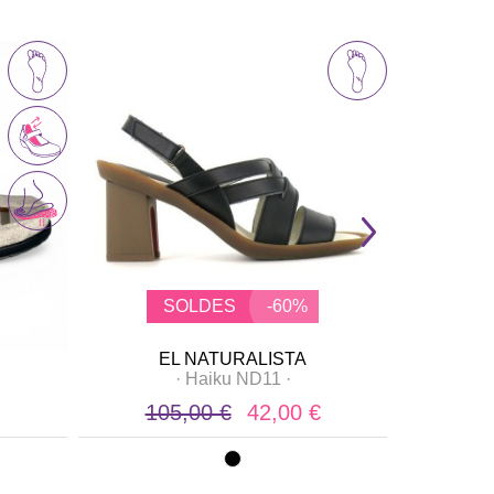
SOLDES
-60%
EL NATURALISTA
E
·
Haiku ND11
·
105,00 €
42,00 €
11