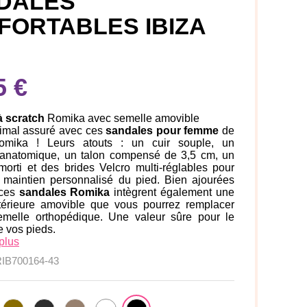
DALES
FORTABLES IBIZA
5 €
à scratch
Romika avec semelle amovible
timal assuré avec ces
sandales pour femme
de
mika ! Leurs atouts : un cuir souple, un
anatomique, un talon compensé de 3,5 cm, un
morti et des brides Velcro multi-réglables pour
 maintien personnalisé du pied. Bien ajourées
 ces
sandales Romika
intègrent également une
térieure amovible que vous pourrez remplacer
melle orthopédique. Une valeur sûre pour le
e vos pieds.
plus
IB700164-43