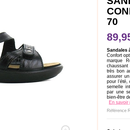
SAN
CON
70
89,9
Sandales 
Confort op
marque Ro
chaussant 
très bon a
assurer un
pour l'été,
semelle in
par une se
bien-être d
En savoir 
Référence
R