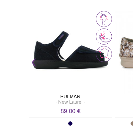
PULMAN
·
New Laurel
·
89,00 €