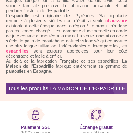
Basque. Dirigée par la famille Arauzo depuis 1960, cette
société familiale préserve la fabrication artisanale et fait
perdurer l'histoire de l'
Espadrille
.
L'
espadrille
est originaire des Pyrénées. Sa popularité
remonte à plusieurs siècles car, c'était la seule
chaussure
existante à cette époque, dans la région ! Le produit n’a donc
pas réellement changé. Il est composé d’une semelle en corde
de jute cousue et moulée à la main. La seule innovation de ce
siècle, le patin de caoutchouc naturel vulcanisé qui en assure
une plus longue utilisation. Indémodables et intemporelles, les
espadrilles
sont toujours appréciées pour leur côté
décontracté et facile à enfiler.
Au delà de la fabrication Française de ses espadrilles,
La
Maison de l'Espadrille
fabrique entièrement sa gamme de
pantoufles en
Espagne
.
Tous les produits LA MAISON DE L'ESPADRILLE
Paiement SSL
Échange gratuit
100% sécurisé
sous 30 jours