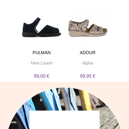
STO
PULMAN
ADOUR
e
·
·
New Laurel
·
·
Alpha
·
·
Sand
 €
89,00 €
99,95 €
8