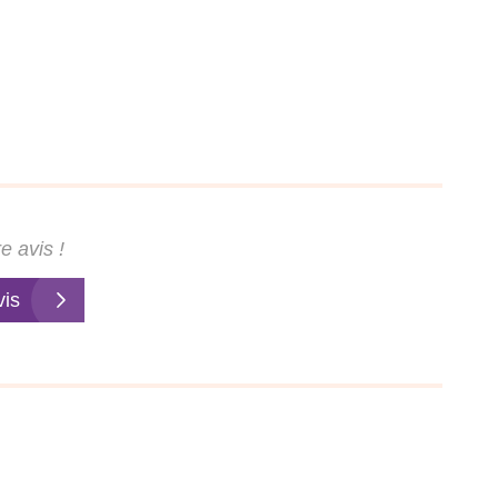
e avis !
vis