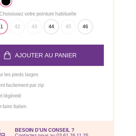
Choisissez votre pointure habituelle
41
42
43
44
45
46
AJOUTER AU PANIER
ur les pieds larges
nt facilement par zip
et légèreté
-faire Italien
BESOIN D'UN CONSEIL ?
Contactez nous au 03 61 76 11 25