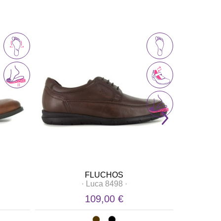
FLUCHOS
N
·
Luca 8498
·
·
109,00 €
49