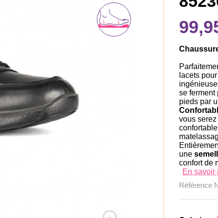
8523
99,9
Chaussure
Parfaiteme
lacets pou
ingénieuses 
se ferment
pieds par u
Confortab
vous serez
confortable
matelassage
Entièrement
une
semel
confort de 
En savoir 
Référence