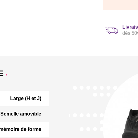
Livrai
dès 50
E
Large (H et J)
Semelle amovible
 mémoire de forme