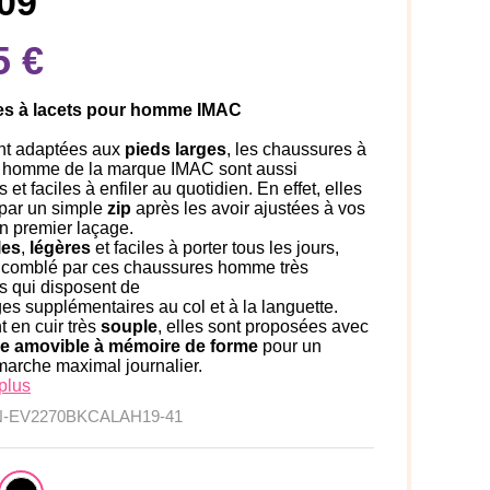
09
5 €
s à lacets pour homme IMAC
nt adaptées aux
pieds larges
, les chaussures à
r homme de la marque IMAC sont aussi
et faciles à enfiler au quotidien. En effet, elles
 par un simple
zip
après les avoir ajustées à vos
n premier laçage.
les
,
légères
et faciles à porter tous les jours,
 comblé par ces chaussures homme très
s qui disposent de
s supplémentaires au col et à la languette.
 en cuir très
souple
, elles sont proposées avec
le amovible à mémoire de forme
pour un
marche maximal journalier.
plus
N-EV2270BKCALAH19-41