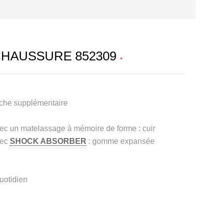
CHAUSSURE 852309
arche supplémentaire
vec un matelassage à mémoire de forme : cuir
vec
SHOCK ABSORBER
: gomme expansée
quotidien