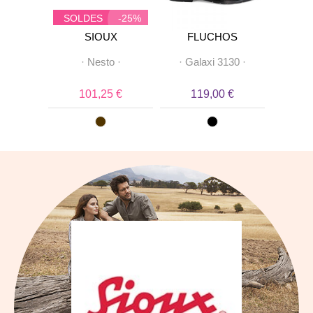
SOLDES
-25%
IMAC
SIOUX
FLUCHOS
F
9
·
·
Nesto
·
·
Galaxi 3130
·
·
Hera
 €
101,25 €
119,00 €
1