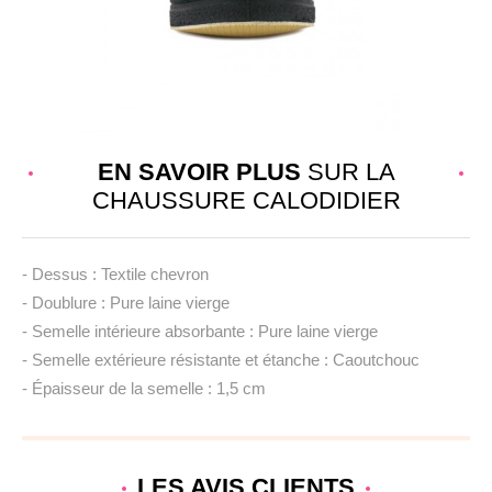
EN SAVOIR PLUS
SUR LA
CHAUSSURE CALODIDIER
- Dessus : Textile chevron
- Doublure : Pure laine vierge
- Semelle intérieure absorbante : Pure laine vierge
- Semelle extérieure résistante et étanche : Caoutchouc
- Épaisseur de la semelle : 1,5 cm
LES AVIS
CLIENTS