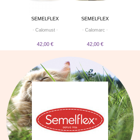
OT
SEMELFLEX
SEMELFLEX
SE
in
·
·
Calomust
·
·
Calomarc
·
·
Cal
 €
42,00 €
42,00 €
4