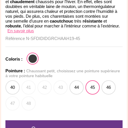
et
chaudement
chaussés pour l'hiver. En effet, elles sont
doublées en véritable laine de mouton, un thermorégulateur
naturel, qui assurera chaleur et protection contre l'humidité à
vos pieds. De plus, ces charentaises sont montées sur
une semelle d’usure en
caoutchouc
très
résistante
et
robuste
, l'idéal pour marcher à l’intérieur comme à l'extérieur.
En savoir plus
Référence
N-SFDIDIDGRCHAAH19-45
Coloris :
Pointure :
Chaussant petit, choisissez une pointure supérieure
à votre pointure habituelle
40
41
42
43
44
45
46
47
48