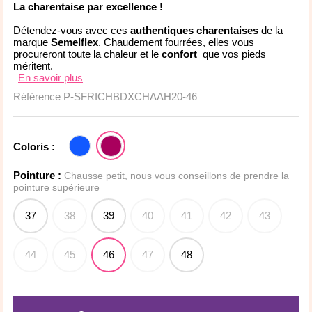
La charentaise par excellence !
Détendez-vous avec ces
authentiques charentaises
de la
marque
Semelflex
. Chaudement fourrées, elles vous
procureront toute la chaleur et le
confort
que vos pieds
méritent.
En savoir plus
Référence
P-SFRICHBDXCHAAH20-46
Coloris :
Pointure :
Chausse petit, nous vous conseillons de prendre la
pointure supérieure
37
38
39
40
41
42
43
44
45
46
47
48