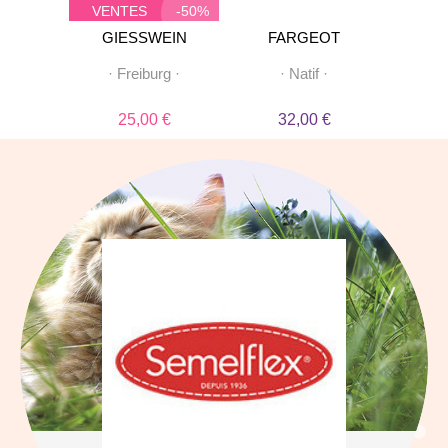
VENTES
-50%
PRIVEES
LEX
GIESSWEIN
FARGEOT
oé
·
·
Freiburg
·
·
Natif
·
·
 €
25,00 €
32,00 €
8