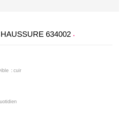
CHAUSSURE 634002
ible : cuir
quotidien