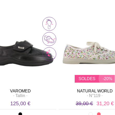
SOLDES
-20%
VAROMED
NATURAL WORLD
·
Tallin
·
·
N°119
·
125,00 €
39,00 €
31,20 €