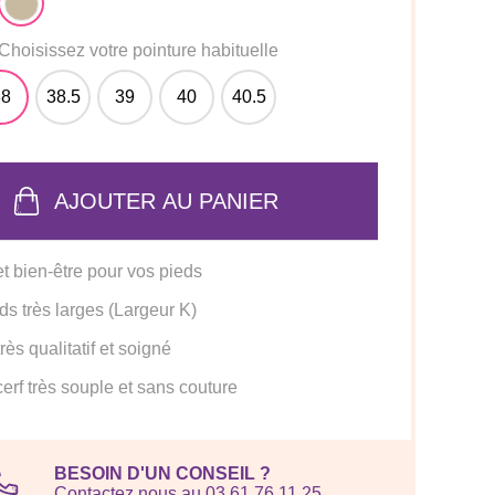
Choisissez votre pointure habituelle
38
38.5
39
40
40.5
AJOUTER AU PANIER
et bien-être pour vos pieds
ds très larges (Largeur K)
ès qualitatif et soigné
cerf très souple et sans couture
BESOIN D'UN CONSEIL ?
Contactez nous au 03 61 76 11 25