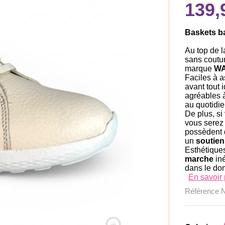
139,
Baskets b
Au top de l
sans coutu
marque
WA
Faciles à a
avant tout 
agréables à
au quotidie
De plus, si
vous serez
possèdent 
un
soutien
Esthétiques
marche
iné
dans le dom
En savoir 
Référence