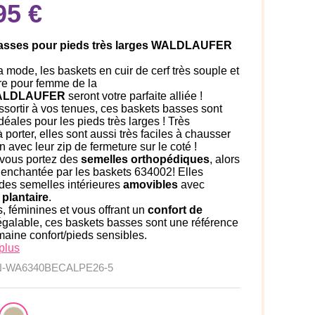
95 €
asses pour pieds très larges WALDLAUFER
a mode, les baskets en cuir de cerf très souple et
re pour femme de la
LDLAUFER
seront votre parfaite alliée !
ssortir à vos tenues, ces baskets basses sont
idéales pour les pieds très larges ! Très
 porter, elles sont aussi très faciles à chausser
n avec leur zip de fermeture sur le coté !
 vous portez des
semelles orthopédiques
, alors
 enchantée par les baskets 634002! Elles
des semelles intérieures
amovibles
avec
 plantaire
.
, féminines et vous offrant un
confort de
galable, ces baskets basses sont une référence
aine confort/pieds sensibles.
plus
N-WA6340BECALPE26-5