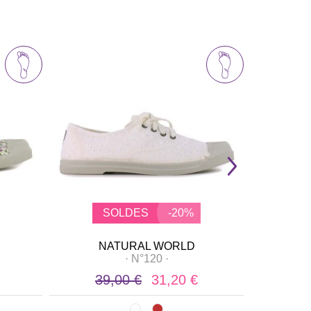
SOLDES
-20%
NATURAL WORLD
N
·
N°120
·
39,00 €
31,20 €