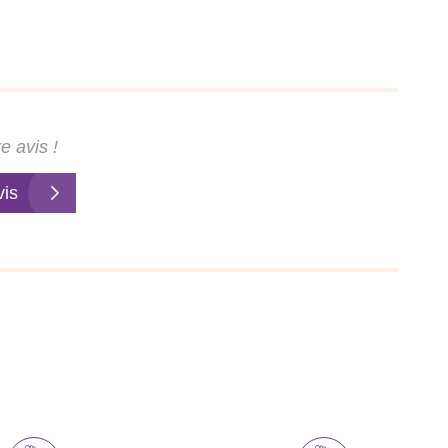
e avis !
vis