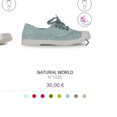
NATURAL WORLD
·
N°102E
·
35,00 €
169