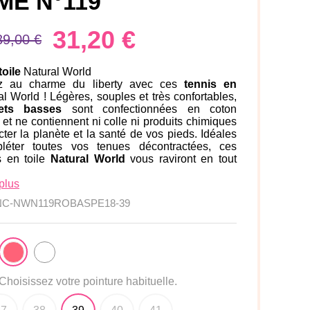
ME N°119
31,20 €
39,00 €
toile
Natural World
 au charme du liberty avec ces
tennis en
al World ! Légères, souples et très confortables,
ets basses
sont confectionnées en coton
et ne contiennent ni colle ni produits chimiques
ter la planète et la santé de vos pieds. Idéales
léter toutes vos tenues décontractées, ces
s en toile
Natural World
vous raviront en tout
plus
NC-NWN119ROBASPE18-39
Choisissez votre pointure habituelle.