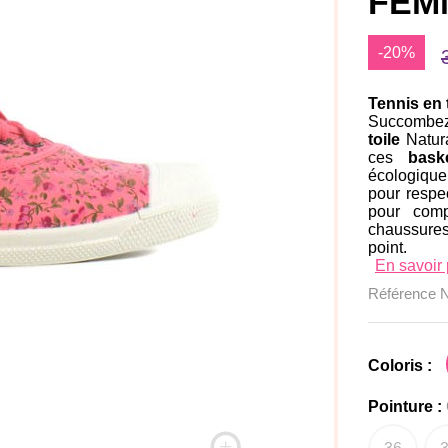
FEM
-20%
Tennis en 
Succombez
toile
Natur
ces
bask
écologique 
pour respec
pour comp
chaussure
point.
En savoir 
Référence
Coloris :
Pointure :