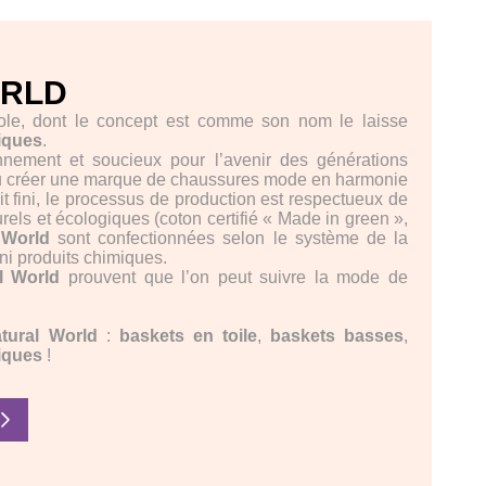
ORLD
le, dont le concept est comme son nom le laisse
iques
.
onnement et soucieux pour l’avenir des générations
u créer une marque de chaussures mode en harmonie
t fini, le processus de production est respectueux de
rels et écologiques (coton certifié « Made in green »,
 World
sont confectionnées selon le système de la
 ni produits chimiques.
l World
prouvent que l’on peut suivre la mode de
tural World
:
baskets en toile
,
baskets basses
,
iques
!