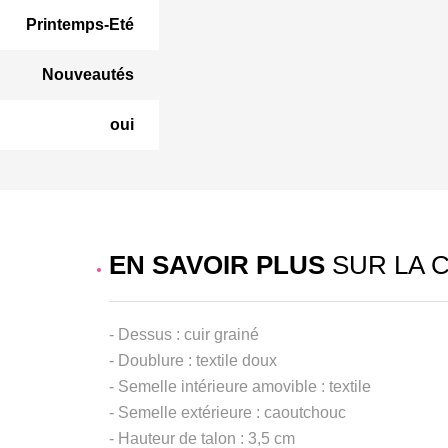
Printemps-Eté
Nouveautés
oui
EN SAVOIR PLUS
SUR LA 
- Dessus : cuir grainé
- Doublure : textile doux
- Semelle intérieure amovible : textile
- Semelle extérieure : caoutchouc
- Hauteur de talon : 3,5 cm