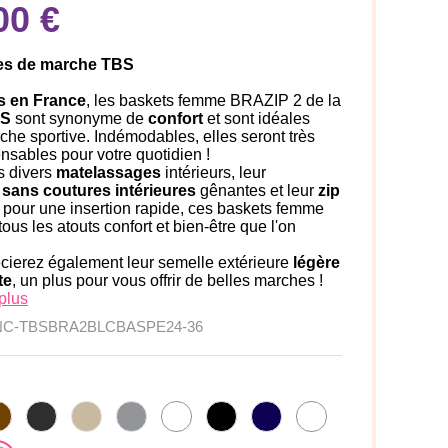
00 €
es de marche TBS
s en France
, les baskets femme BRAZIP 2 de la
S
sont synonyme de
confort
et sont idéales
che sportive. Indémodables, elles seront très
ensables pour votre quotidien !
s divers
matelassages
intérieurs, leur
sans coutures intérieures
gênantes et leur
zip
pour une insertion rapide, ces baskets femme
tous les atouts confort et bien-être que l'on
cierez également leur semelle extérieure
légère
te
, un plus pour vous offrir de belles marches !
plus
NC-TBSBRA2BLCBASPE24-36