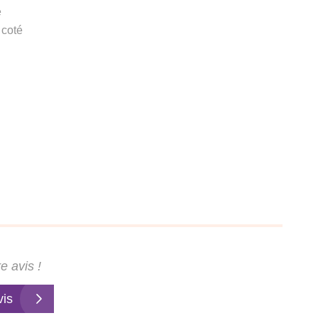
e
 coté
e avis !
vis