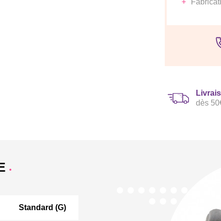
Fabricat
Livrai
dès 50
E
Standard (G)