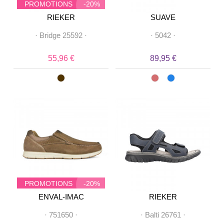
PROMOTIONS
-20%
RIEKER
SUAVE
·
Bridge 25592
·
·
5042
·
55,96 €
89,95 €
PROMOTIONS
-20%
ENVAL-IMAC
RIEKER
·
751650
·
·
Balti 26761
·