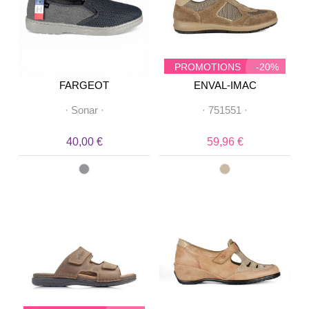
PROMOTIONS
-20%
FARGEOT
ENVAL-IMAC
·
Sonar
·
·
751551
·
40,00 €
59,96 €