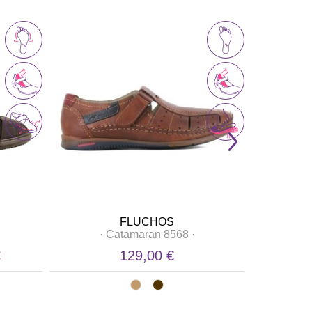
FLUCHOS
·
Catamaran 8568
·
€
129,00 €
129