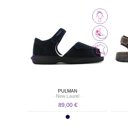
PULMAN
·
New Laurel
·
89,00 €