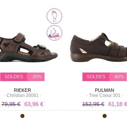
SOLDES
-20%
SOLDES
-60%
RIEKER
PULMAN
·
Christian 26061
·
·
Tree Coeur 301
·
79,95 €
63,96 €
152,95 €
61,18 