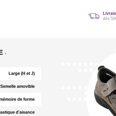
Livrai
dès 50
E
Large (H et J)
Semelle amovible
 mémoire de forme
lastique d'aisance