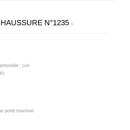
CHAUSSURE N°1235
amovible : cuir
é)
 au porté maximal