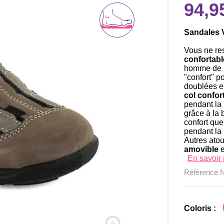
94,9
Sandales
Vous ne res
confortabl
homme de 
"confort" 
doublées e
col confor
pendant la
grâce à la 
confort que
pendant la
Autres atou
amovible
e
En savoir 
Référence
Coloris :