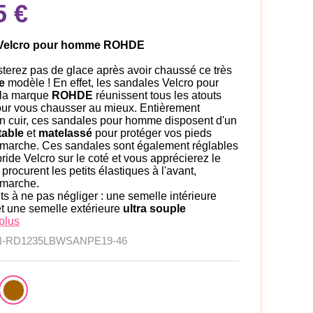
5 €
 Velcro pour homme ROHDE
terez pas de glace après avoir chaussé ce très
e
modèle ! En effet, les sandales Velcro pour
la marque
ROHDE
réunissent tous les atouts
pour vous chausser au mieux. Entièrement
n cuir, ces sandales pour homme disposent d'un
table
et
matelassé
pour protéger vos pieds
 marche. Ces sandales sont également réglables
bride Velcro sur le coté et vous apprécierez le
 procurent les petits élastiques à l'avant,
 marche.
ts à ne pas négliger : une semelle intérieure
t une semelle extérieure
ultra souple
plus
N-RD1235LBWSANPE19-46