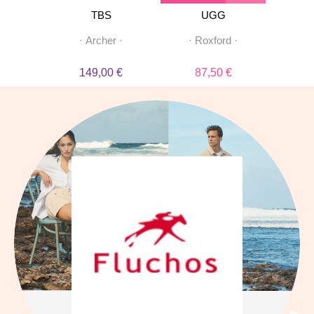
PRIVEES
TBS
UGG
e3
·
·
Archer
·
·
Roxford
·
·
 €
149,00 €
87,50 €
1