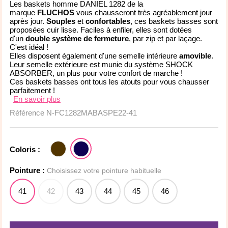
Les baskets homme DANIEL 1282 de la
marque
FLUCHOS
vous chausseront très agréablement jour
après jour.
Souples
et
confortables
, ces baskets basses sont
proposées cuir lisse. Faciles à enfiler, elles sont dotées
d'un
double système de fermeture
, par zip et par laçage.
C'est idéal !
Elles disposent également d'une semelle intérieure
amovible
.
Leur semelle extérieure est munie du système SHOCK
ABSORBER, un plus pour votre confort de marche !
Ces baskets basses ont tous les atouts pour vous chausser
parfaitement !
En savoir plus
Référence
N-FC1282MABASPE22-41
Coloris :
Pointure :
Choisissez votre pointure habituelle
41
42
43
44
45
46