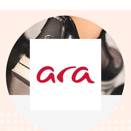
VENTES
-30%
PRIVEES
RIEKER
·
H1033
·
38,47 €