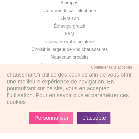
A propos
Commande par téléphone
Livraison
Échange gratuit
FAQ
Connaitre votre pointure
Choisir la largeur de vos chausssures
Nouveaux produits
Entretien de vos chaussures
Continuer sans accepter
Notre Magasin
chaussmart.fr utilise des cookies afin de vous offrir
Confidentialité
une meilleure expérience de navigation. En
poursuivant sur ce site, vous en acceptez
l’utilisation. Pour en savoir plus et paramétrer ces
cookies
·
Personnaliser
J'accepte
€
€