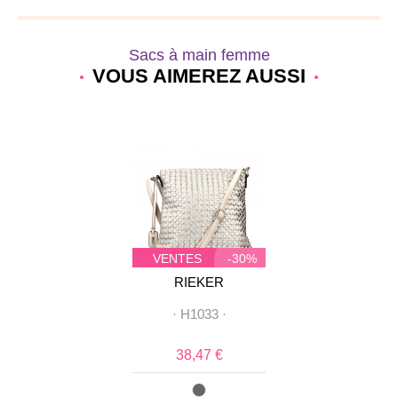
Sacs à main femme
VOUS AIMEREZ AUSSI
VENTES
-30%
VENTES
-30%
PRIVEES
PRIVEES
RIEKER
RIEKER
·
H1033
·
·
H1033
·
38,47 €
38,47 €