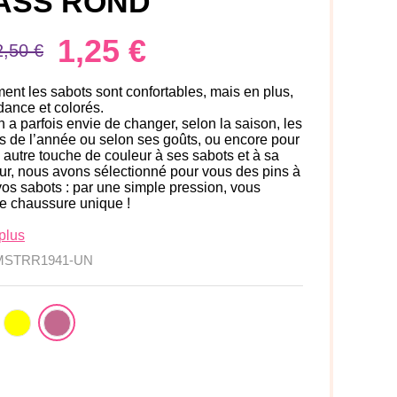
ASS ROND
1,25 €
2,50 €
nt les sabots sont confortables, mais en plus,
ndance et colorés.
 a parfois envie de changer, selon la saison, les
 de l’année ou selon ses goûts, ou encore pour
 autre touche de couleur à ses sabots et à sa
ur, nous avons sélectionné pour vous des pins à
vos sabots : par une simple pression, vous
re chaussure unique !
plus
MSTRR1941-UN