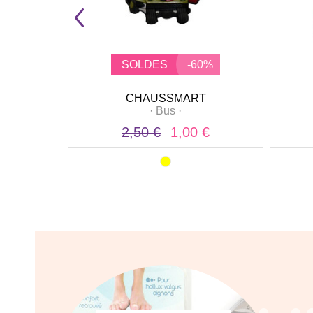
0%
SOLDES
-60%
T
CHAUSSMART
·
·
Bus
·
 €
2,50 €
1,00 €