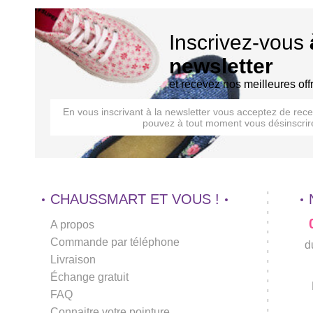
Inscrivez-vous
newsletter
et recevez nos meilleures off
En vous inscrivant à la newsletter vous acceptez de rec
pouvez à tout moment vous désinscrire
CHAUSSMART ET VOUS !
A propos
Commande par téléphone
d
Livraison
Échange gratuit
FAQ
Connaitre votre pointure