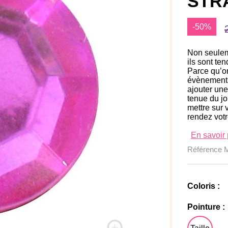
STR
-50%
Non seuleme
ils sont te
Parce qu’on
évènements
ajouter une
tenue du jo
mettre sur 
rendez vot
En savoir 
Référence
Coloris :
Pointure :