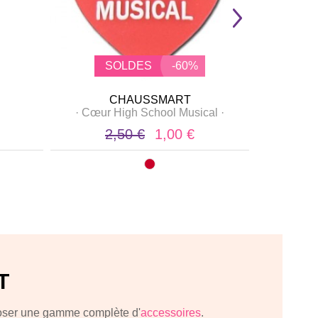
SOLDES
-60%
CHAUSSMART
·
Cœur High School Musical
·
2,50 €
1,00 €
2
T
poser une gamme complète d'
accessoires
.