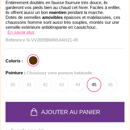
Entièrement doublés en fausse fourrure très douce, ils
garderont vos pieds bien au chaud cet hiver. Faciles à enfiler,
ils offrent aussi un bon
maintien
pendant la marche.
Dotés de semelles
amovibles
épaisses et matelassées, ces
chaussons homme sont aussi très souples, montés sur une
semelle extérieure antidérapante en caoutchouc.
En savoir plus
Référence
N-VV2699BWMUIAH21-45
Coloris :
Pointure :
Choisissez votre pointure habituelle
40
41
42
43
44
45
46
AJOUTER AU PANIER