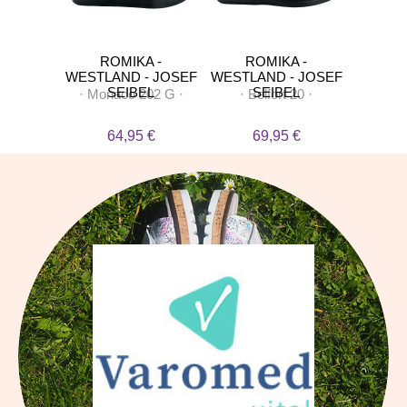
LEX
ROMIKA -
ROMIKA -
R
WESTLAND - JOSEF
WESTLAND - JOSEF
SEIBEL
SEIBEL
l
·
·
Monaco 202 G
·
·
Belfort 20
·
·
N
 €
64,95 €
69,95 €
7