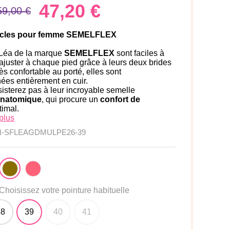
47,20 €
59,00 €
ucles pour femme SEMELFLEX
Léa de la marque
SEMELFLEX
sont faciles à
à ajuster à chaque pied grâce à leurs deux brides
ès confortable au porté, elles sont
ées entièrement en cuir.
isterez pas à leur incroyable semelle
natomique
, qui procure un
confort de
imal.
plus
N-SFLEAGDMULPE26-39
Choisissez votre pointure habituelle
38
39
40
41