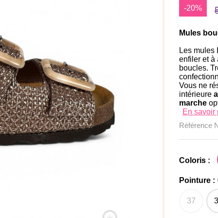
-20%
Mules bo
Les mules 
enfiler et 
boucles. Tr
confectionn
Vous ne rés
intérieure
a
marche
opt
En savoir 
Référence
Coloris :
Pointure :
37