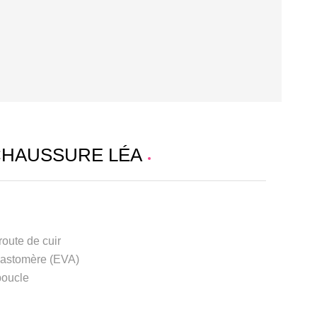
CHAUSSURE LÉA
route de cuir
élastomère (EVA)
boucle