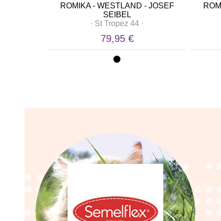
ROMIKA - WESTLAND - JOSEF
ROM
·
SEIBEL
·
St Tropez 44
·
6 €
79,95 €