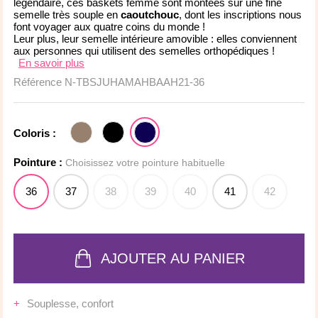
légendaire, ces baskets femme sont montées sur une
fine
semelle très souple en
caoutchouc
, dont les inscriptions nous
font voyager aux quatre coins du monde !
Leur plus, leur semelle intérieure amovible : elles conviennent
aux personnes qui utilisent des semelles orthopédiques !
En savoir plus
Référence
N-TBSJUHAMAHBAAH21-36
Coloris :
Pointure :
Choisissez votre pointure habituelle
36
37
38
39
40
41
42
AJOUTER AU PANIER
Souplesse, confort