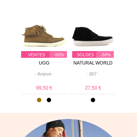
VENTES
-50%
SOLDES
-50%
SOL
PRIVEES
NTE
UGG
NATURAL WORLD
2
·
·
Arianni
·
·
807
·
·
Lon
 €
99,50 €
27,50 €
7