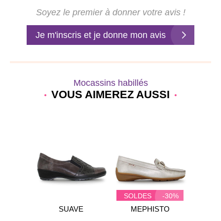
Soyez le premier à donner votre avis !
Je m'inscris et je donne mon avis
Mocassins habillés
VOUS AIMEREZ AUSSI
-20%
SOLDES
-30%
SOL
LEX
SUAVE
MEPHISTO
D