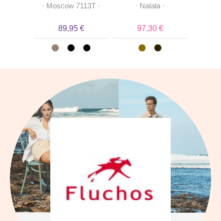
ol
·
·
Moscow 7113T
·
·
Natala
·
·
Te
 €
89,95 €
97,30 €
3