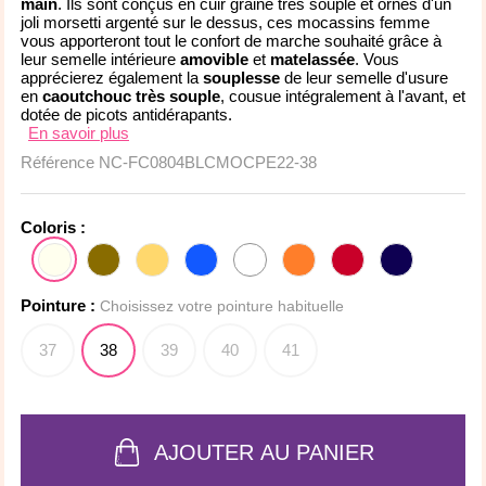
main
. Ils sont c
onçus en cuir grainé très souple et ornés d'un
joli morsetti argenté sur le dessus, ces mocassins femme
vous apporteront tout le confort de marche souhaité grâce à
leur semelle intérieure
amovible
et
matelassée
. Vous
apprécierez également la
souplesse
de
leur semelle d'usure
en
caoutchouc très souple
, cousue intégralement à l'avant, et
dotée de picots antidérapants.
En savoir plus
Référence
NC-FC0804BLCMOCPE22-38
Coloris :
Pointure :
Choisissez votre pointure habituelle
37
38
39
40
41
AJOUTER AU PANIER