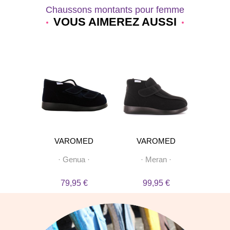
Chaussons montants pour femme
VOUS AIMEREZ AUSSI
-20%
DE
VAROMED
VAROMED
VA
30
·
·
Genua
·
·
Meran
·
·
Genu
f
 €
79,95 €
99,95 €
7