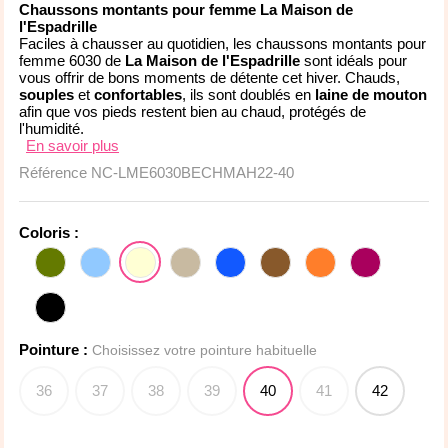
Chaussons montants pour femme La Maison de
l'Espadrille
Faciles à chausser au quotidien, les chaussons montants pour
femme 6030 de
La Maison de l'Espadrille
sont idéals pour
vous offrir de bons moments de détente cet hiver. Chauds,
souples
et
confortables
, ils sont doublés en
laine de mouton
afin que vos pieds restent bien au chaud, protégés de
l'humidité.
En savoir plus
Référence
NC-LME6030BECHMAH22-40
Coloris :
Pointure :
Choisissez votre pointure habituelle
36
37
38
39
40
41
42