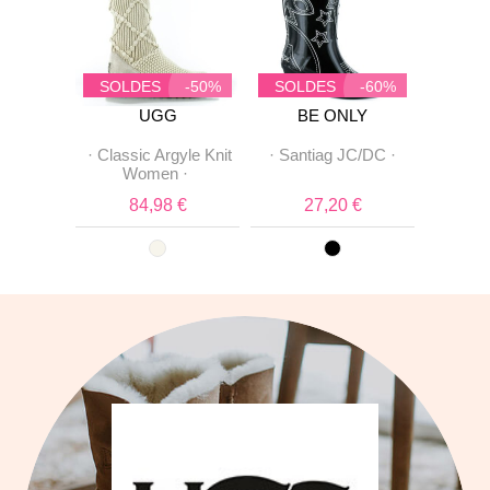
SOLDES
-50%
SOLDES
-60%
SOL
CE
UGG
BE ONLY
F
3
·
·
Classic Argyle Knit
·
Santiag JC/DC
·
·
Muk
Women
·
 €
84,98 €
27,20 €
1